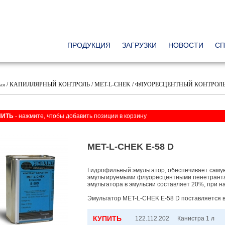
ПРОДУКЦИЯ
ЗАГРУЗКИ
НОВОСТИ
СП
/ КАПИЛЛЯРНЫЙ КОНТРОЛЬ / MET-L-CHEK / ФЛУОРЕСЦЕНТНЫЙ КОНТРОЛЬ /
ая
ПИТЬ
- нажмите, чтобы добавить позиции в корзину
MET-L-CHEK E-58 D
Гидрофильный эмульгатор, обеспечивает самую
эмульгируемыми флуоресцентными пенетранта
эмульгатора в эмульсии составляет 20%, при 
Эмульгатор MET-L-CHEK E-58 D поставляется в
КУПИТЬ
122.112.202
Канистра 1 л