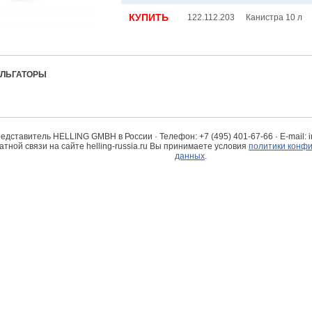
КУПИТЬ
122.112.203
Канистра 10 л
ЛЬГАТОРЫ
едставитель HELLING GMBH в России · Телефон: +7 (495) 401-67-66 · E-mail: in
ной связи на сайте helling-russia.ru Вы принимаете условия
политики конф
данных
.